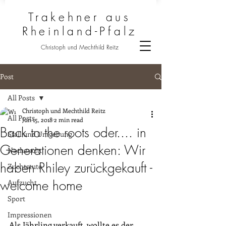
Trakehner aus
Rheinland-Pfalz
Christoph und Mechthild Reitz
Post
All Posts
Christoph und Mechthild Reitz
All Posts
Jun 15, 2018
2 min read
Back to the roots oder.... in
Stall und Umgebung
Generationen denken: Wir
Nachzucht
haben Rhiley zurückgekauft -
Zuchtstute
welcome home
Aufzucht
Sport
Impressionen
Als Jährling verkauft, wollte es der 