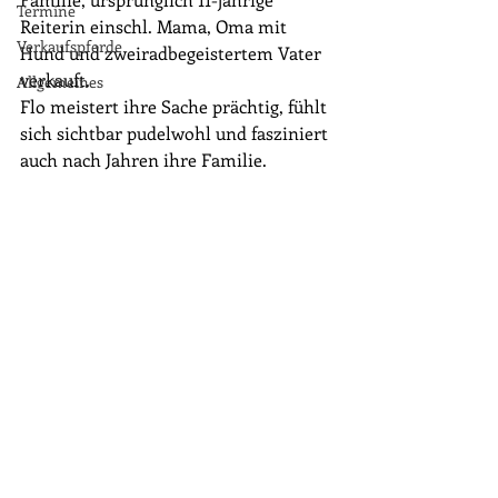
Termine
Reiterin einschl. Mama, Oma mit 
Verkaufspferde
Hund und zweiradbegeistertem Vater 
verkauft.
Allgemeines
Flo meistert ihre Sache prächtig, fühlt 
sich sichtbar pudelwohl und fasziniert 
auch nach Jahren ihre Familie.