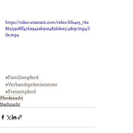
https://video.wixstatic.com/video/6fe4e5_76e
86539e8ff476a942ab9ce4836dee5/480p/mp4/f
ile.mp4
#Familienpferd
#Verbandsprämienstute
#Freizeitpferd
Pferdezucht
Nachzucht