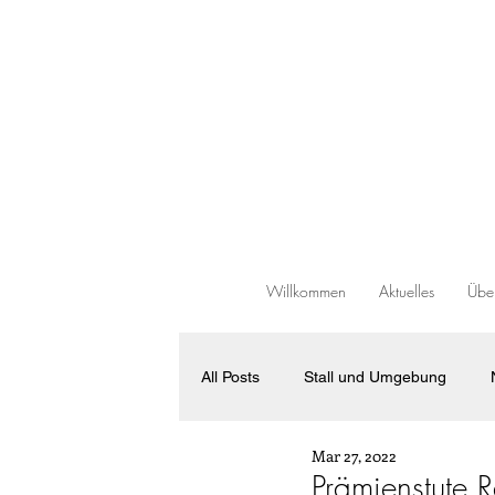
Willkommen
Aktuelles
Über
All Posts
Stall und Umgebung
Mar 27, 2022
Verkaufspferde
Allgemeines
Prämienstute R