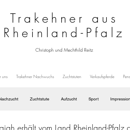
Trakehner aus
Rheinland-Pfalz
Christoph und Mechthild Reitz
 uns
Trakehner Nachwuchs
Zuchtstuten
Verkaufspferde
Pen
Nachzucht
Zuchtstute
Aufzucht
Sport
Impressio
ajah erhält vom Land Rheinland-Pfalz d