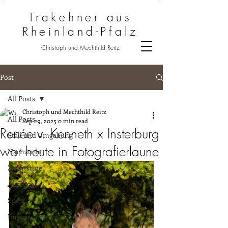
Trakehner aus
Rheinland-Pfalz
Christoph und Mechthild Reitz
Post
All Posts
Christoph und Mechthild Reitz
All Posts
Sep 29, 2025
0 min read
Renée v. Kenneth x Insterburg
Stall und Umgebung
war heute in Fotografierlaune
Nachzucht
Zuchtstute
Aufzucht
Sport
Impressionen