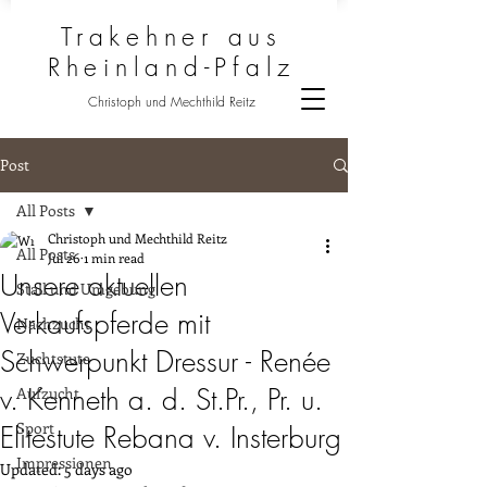
Trakehner aus
Rheinland-Pfalz
Christoph und Mechthild Reitz
Post
All Posts
Christoph und Mechthild Reitz
All Posts
Jul 26
1 min read
Unsere aktuellen
Stall und Umgebung
Verkaufspferde mit
Nachzucht
Schwerpunkt Dressur - Renée
Zuchtstute
v. Kenneth a. d. St.Pr., Pr. u.
Aufzucht
Sport
Elitestute Rebana v. Insterburg
Impressionen
Updated:
5 days ago