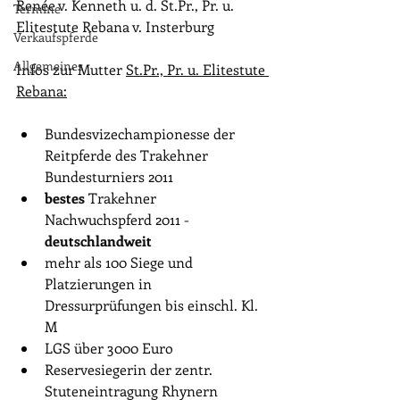
Renée ​v. Kenneth u. d. 
St.Pr
., Pr. u. 
Termine
Elitestute Rebana v. Insterburg​
Verkaufspferde
Allgemeines
Infos zur Mutter 
St.Pr
., Pr. u. Elitestute 
Rebana
:
Bundesvizechampionesse der 
Reitpferde des Trakehner 
Bundesturniers 2011
bestes
 Trakehner 
Nachwuchspferd 2011 - 
deutschlandweit
mehr als 100 Siege und 
Platzierungen in 
Dressurprüfungen bis einschl. Kl. 
M
LGS über 3000 Euro
Reservesiegerin der zentr. 
Stuteneintragung Rhynern 