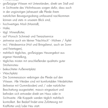
großzügige Wiesen mit Unterständen, direkt am Stall und
in Sichtweite des Wohnhauses sorgen dafür, dass auch
in der ungünstigen Jahreszeit alle Pferde ihrem
natürlichen
Bewegungsdrang umfassend nachkommen
können und stets in unserem Blick sind;
hochwertiges Müsli (Marstall),
Hafer,
tägl. Mineralfutter,
auf Wunsch Schmied- und Tierarztservice
zeitweise auch ein kleiner "Nachtisch" - Möhren / Äpfel
incl. Weideservice (Hol- und Bringdienst, auch an Sonn-
und Feiertagen),
mehrfach tägliches, großzügiges Heuangebot aus
eigener Herstellung,
tägliches misten mit anschließender qualitativ guter
Stroheinstreu
beleuchteter Außenreitplatz
Waschplatz
Die Sommersaison verbringen die Pferde auf den
Wiesen. Alle Weiden sind mit komfortablen Weidehütten
(teilweise
mit Gummiboden) und / oder natürlicher
Beschattung ausgestattet, massiv eingezäunt und
befinden sich entweder
direkt am Haus oder in
Sichtweite.
Alle Koppeln werden täglich mehrfach
kontrolliert. Bei Bedarf findet eine Zufütterung mit
Kraftfutter und/oder Heu statt.