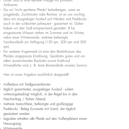
Unser Stall ist eine kleinere Anlage mit privatem
Ambiente.
Da wir "nicht gerittene Pferde" beherbergen, seien es
Jungpferde, Zuchtstuten oder Rentner, ist es uns wichtig,
dass ein ausgiebiger Auslauf auf Weiden und Paddocks -
auch in der schlechten Jahreszeit - garantiert ist. Daher
haben wir den Stall entsprechend gestaltet. 8 ha
eingezäunte Wiesen stehen im Sommer und im Winter,
nebst einer Winterweide, mehrere befestigte
Sandausläufe zur Verfügung (120 qm, 200 qm und 500
qm).
Ein weiterer Augenmerk ist eine den Bedürfnissen des
Pferdes angepasste Ernährung. Qualitativ gutes und vor
allem ausreichendes Raufutter sowie Kraft-und
Mineralfutter sind z. B. feste Bestandteile unseres Service.
Hier ist unser Angebot ausführlich dargestellt:
Außenbox mit Stallgassenfenster
täglich garantierter, ausgiebiger Auslauf - sofern
witterungsbedingt möglich, in der Regel bis in den
Nachmittag / frühen Abend;
mehrere matschfreie, befestigte und großzügige
Paddocks - Belag Ecoraster mit Sand, die täglich
gesäubert werden
tagsüber erhalten alle Pferde auf den Außenplätzen einen
Heuzugang;
Winterweide