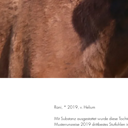
Rani, * 2019, v. Helium
Mit Substanz ausgestattet wurde diese Toch
Musterrunsreise 2019 drittbestes Stutfohlen