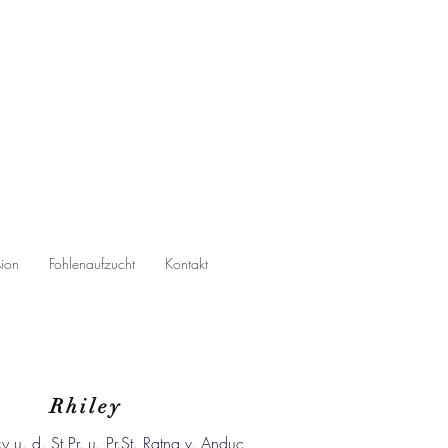
sion
Fohlenaufzucht
Kontakt
Rhiley
y u. d. St.Pr. u. Pr.St. Ratna v. Anduc