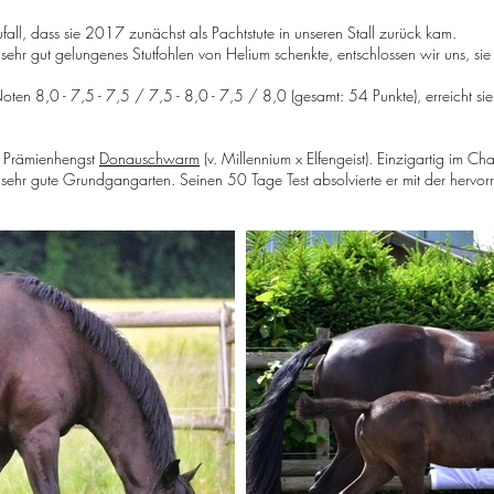
Zufall, dass sie 2017 zunächst als Pachtstute in unseren Stall zurück kam.
r gut gelungenes Stutfohlen von Helium schenkte, entschlossen wir uns, sie
 Noten
8,0 - 7,5 - 7,5 / 7,5 - 8,0 - 7,5 / 8,0 (gesamt: 54 Punkte), er
reicht s
m Prämienhengst
Donauschwarm
(v. Millennium x Elfengeist). Einzigartig im Cha
, sehr gute Grundgangarten. Seinen 50 Tage Test absolvierte er mit der herv