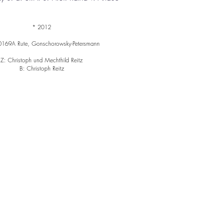
* 2012
0169A Rute, Gonschorowsky-Petersmann
Z: Christoph und Mechthild Reitz
B: Christoph Reitz