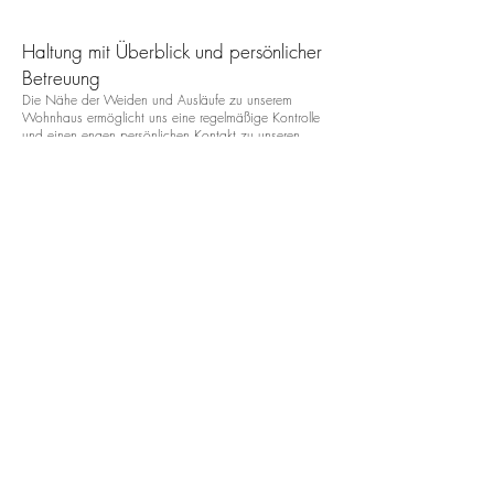
Haltung mit Überblick und persönlicher
Betreuung
Die Nähe der Weiden und Ausläufe zu unserem
Wohnhaus ermöglicht uns eine regelmäßige Kontrolle
und einen engen persönlichen Kontakt zu unseren
Pferden.
Gerade bei Zuchtstuten ist uns diese persönliche
Betreuung besonders wichtig. Von der täglichen
Versorgung über die Vorbereitung auf das Abfohlen bis
hin zur Betreuung von Stute und Fohlen möchten wir
eine zuverlässige und vertrauensvolle Umgebung
schaffen.
Unsere Voraussetzungen
Bitte haben Sie Verständnis dafür, dass wir
ausschließlich herdenverträgliche Stuten aufnehmen
können. Ein harmonisches Miteinander innerhalb der
Gruppe ist für das Wohl aller Pferde unerlässlich.
In unserem Stall besteht Impfpflicht.
Eindrücke von unserem Stall
Einen Einblick in unsere Stallanlage und die