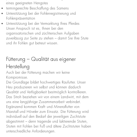
eines geeigneten Hengstes
termingerechte Beschaffung des Samens
Unterstützung bei der Fohlenregistrierung und
Fohlenpräsentation
Unterstützung bei der Vermarktung Ihres Pferdes
Unser Anspruch ist es, Ihnen bei den
organisatorischen und züchterischen Aufgaben
zuverlässig zur Seite zu stehen – damit Sie Ihre Stute
und ihr Fohlen gut betreut wissen.
Fütterung – Qualität aus eigener
Herstellung
Auch bei der Fütterung machen wir keine
Kompromisse.
Die Grundlage bildet hochwertiges Raufutter. Unser
Heu produzieren wir selbst und können dadurch
Qualität und Verfügbarkeit bestmöglich kontrollieren.
Das Stroh beziehen wir von einem Landwirt, mit dem
uns eine langjährige Zusammenarbeit verbindet.
Ergänzend kommen Kraft- und Mineralfutter von
Marstall und Höveler zum Einsatz. Die Fütterung wird
individuell auf den Bedarf der jeweiligen Zuchtstute
abgestimmt – denn tragende und laktierende Stuten,
Stuten mit Fohlen bei Fuß und ältere Zuchtstuten haben
unterschiedliche Anforderungen.