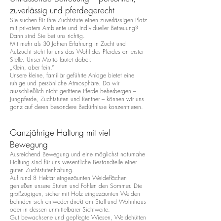
zuverlässig und pferdegerecht
Sie suchen für Ihre Zuchtstute einen zuverlässigen Platz
mit privatem Ambiente und individueller Betreuung?
Dann sind Sie bei uns richtig.
Mit mehr als 30 Jahren Erfahrung in Zucht und
Aufzucht steht für uns das Wohl des Pferdes an erster
Stelle. Unser Motto lautet dabei:
„Klein, aber fein.“
Unsere kleine, familiär geführte Anlage bietet eine
ruhige und persönliche Atmosphäre. Da wir
ausschließlich nicht gerittene Pferde beherbergen –
Jungpferde, Zuchtstuten und Rentner – können wir uns
ganz auf deren besondere Bedürfnisse konzentrieren.
Ganzjährige Haltung mit viel
Bewegung
Ausreichend Bewegung und eine möglichst naturnahe
Haltung sind für uns wesentliche Bestandteile einer
guten Zuchtstutenhaltung.
Auf rund 8 Hektar eingezäunten Weideflächen
genießen unsere Stuten und Fohlen den Sommer. Die
großzügigen, sicher mit Holz eingezäunten Weiden
befinden sich entweder direkt am Stall und Wohnhaus
oder in dessen unmittelbarer Sichtweite.
Gut bewachsene und gepflegte Wiesen, Weidehütten