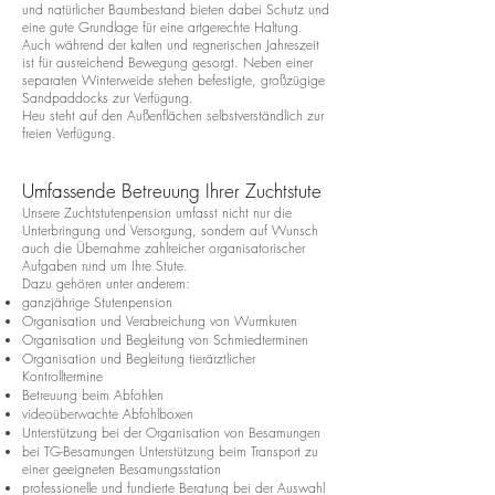
und natürlicher Baumbestand bieten dabei Schutz und
eine gute Grundlage für eine artgerechte Haltung.
Auch während der kalten und regnerischen Jahreszeit
ist für ausreichend Bewegung gesorgt. Neben einer
separaten Winterweide stehen befestigte, großzügige
Sandpaddocks zur Verfügung.
Heu steht auf den Außenflächen selbstverständlich zur
freien Verfügung.
Umfassende Betreuung Ihrer Zuchtstute
Unsere Zuchtstutenpension umfasst nicht nur die
Unterbringung und Versorgung, sondern auf Wunsch
auch die Übernahme zahlreicher organisatorischer
Aufgaben rund um Ihre Stute.
Dazu gehören unter anderem:
ganzjährige Stutenpension
Organisation und Verabreichung von Wurmkuren
Organisation und Begleitung von Schmiedterminen
Organisation und Begleitung tierärztlicher
Kontrolltermine
Betreuung beim Abfohlen
videoüberwachte Abfohlboxen
Unterstützung bei der Organisation von Besamungen
bei TG-Besamungen Unterstützung beim Transport zu
einer geeigneten Besamungsstation
professionelle und fundierte Beratung bei der Auswahl