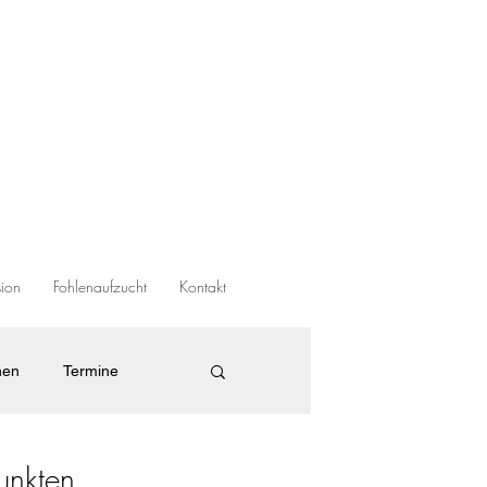
sion
Fohlenaufzucht
Kontakt
nen
Termine
unkten