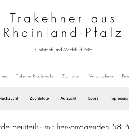
Trakehner aus
Rheinland-Pfalz
Christoph und Mechthild Reitz
 uns
Trakehner Nachwuchs
Zuchtstuten
Verkaufspferde
Pen
Nachzucht
Zuchtstute
Aufzucht
Sport
Impressio
de beurteilt - mit hervorragenden 58 P