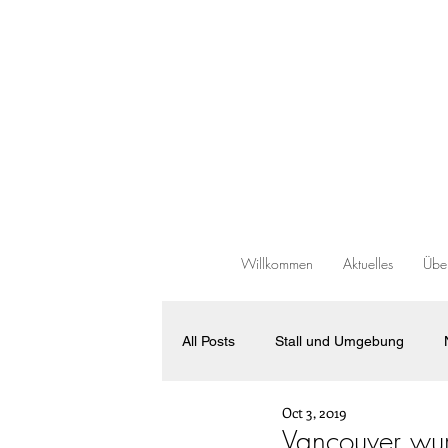
Willkommen
Aktuelles
Über
All Posts
Stall und Umgebung
Oct 3, 2019
Verkaufspferde
Allgemeines
Vancouver wur