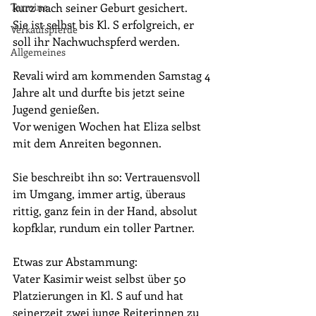
Termine
kurz nach seiner Geburt gesichert.
Sie ist selbst bis Kl. S erfolgreich, er 
Verkaufspferde
soll ihr Nachwuchspferd werden.
Allgemeines
Revali wird am kommenden Samstag 4 
Jahre alt und durfte bis jetzt seine 
Jugend genießen.
Vor wenigen Wochen hat Eliza selbst 
mit dem Anreiten begonnen.
Sie beschreibt ihn so: Vertrauensvoll 
im Umgang, immer artig, überaus 
rittig, ganz fein in der Hand, absolut 
kopfklar, rundum ein toller Partner.
Etwas zur Abstammung:
Vater Kasimir weist selbst über 50 
Platzierungen in Kl. S auf und hat 
seinerzeit zwei junge Reiterinnen zu 