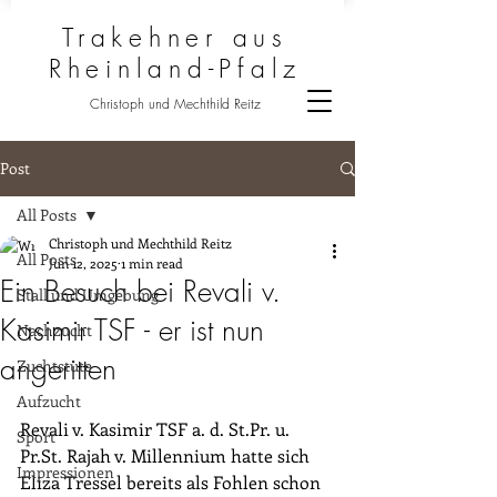
Trakehner aus
Rheinland-Pfalz
Christoph und Mechthild Reitz
Post
All Posts
Christoph und Mechthild Reitz
All Posts
Jun 12, 2025
1 min read
Ein Besuch bei Revali v.
Stall und Umgebung
Kasimir TSF - er ist nun
Nachzucht
angeritten
Zuchtstute
Aufzucht
Revali v. Kasimir TSF a. d. St.Pr. u. 
Sport
Pr.St. Rajah v. Millennium hatte sich 
Impressionen
Eliza Tressel bereits als Fohlen schon 