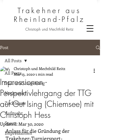
Trakehner aus
Rheinland-Pfalz
Christoph und Mechthild Reitz
Post
All Posts
Christoph und Mechthild Reitz
All Posts
Mar 13, 2020
1 min read
Impressionen -
Stall und Umgebung
Perspektivlehrgang der TTG
Nachzucht
auf Gut Ising (Chiemsee) mit
Zuchtstute
Christoph Hess
Aufzucht
Sport
Updated:
Mar 30, 2020
Anlass für die Gründung der 
Impressionen
Trakehner-Turniersport-