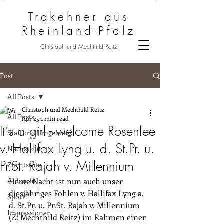
Trakehner aus
Rheinland-Pfalz
Christoph und Mechthild Reitz
Post
All Posts
Christoph und Mechthild Reitz
All Posts
Apr 25
1 min read
It´s a girl - welcome Rosenfee
Stall und Umgebung
v. Hallifax Lyng u. d. St.Pr. u.
Nachzucht
Pr.St. Rajah v. Millennium
Zuchtstute
Aufzucht
Heute Nacht ist nun auch unser 
diesjähriges Fohlen v. Hallifax Lyng a. 
Sport
d. 
St.Pr
.
 u. 
Pr.St
.
 Rajah v. Millennium 
Impressionen
(Z: Mechthild Reitz) im Rahmen einer 