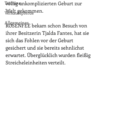
Termine
völlig unkomplizierten Geburt zur 
Welt gekommen.
Verkaufspferde
Allgemeines
ROSENFEE bekam schon Besuch von 
ihrer Besitzerin 
Tjalda Fantes
, ha
t sie 
sich das Fohlen vor der Geburt 
gesichert und sie bereits sehnlichst 
erwartet. Überglücklich wurden fleißig 
Streicheleinheiten verteilt.