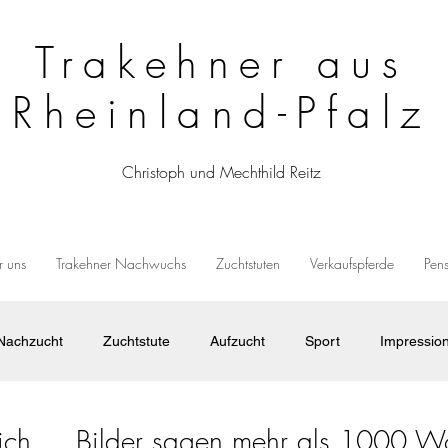
Trakehner aus
Rheinland-Pfalz
Christoph und Mechthild Reitz
 uns
Trakehner Nachwuchs
Zuchtstuten
Verkaufspferde
Pen
Nachzucht
Zuchtstute
Aufzucht
Sport
Impressio
sich.... Bilder sagen mehr als 1000 W