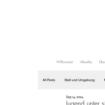
Willkommen
Aktuelles
Über
All Posts
Stall und Umgebung
Sep 14, 2024
Verkaufspferde
Allgemeines
Jugend unter 