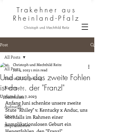
Trakehner aus
Rheinland-Pfalz
Christoph und Mechthild Reitz
Post
All Posts
Christoph und Mechthild Reitz
All Posts
Jun 4, 2023
1 min read
Und auch das zweite Fohlen
Stall und Umgebung
ist da.... der "Franzl"
Nachzucht
Updated:
Jun 7, 2023
Zuchtstute
Anfang Juni schenkte unsere zweite 
Aufzucht
Stute "Rhiley" v. Kentucky x Anduc, uns 
Sport
ebenfalls im Rahmen einer 
komplikationslosen Geburt ein 
Impressionen
Hengstfohlen, den "Franzl".